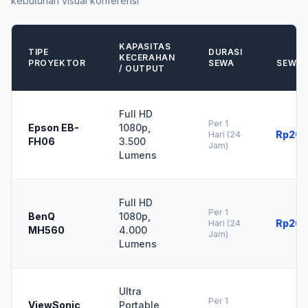
kebutuhan visual konferensi
KAPASITAS
TIPE
DURASI
H
KECERAHAN
PROYEKTOR
SEWA
SEWA /
/ OUTPUT
Full HD
Per 1
Epson EB-
1080p,
Rp200
Hari (24
FH06
3.500
Jam)
Lumens
Full HD
Per 1
BenQ
1080p,
Rp200
Hari (24
MH560
4.000
Jam)
Lumens
Ultra
Per 1
ViewSonic
Portable,