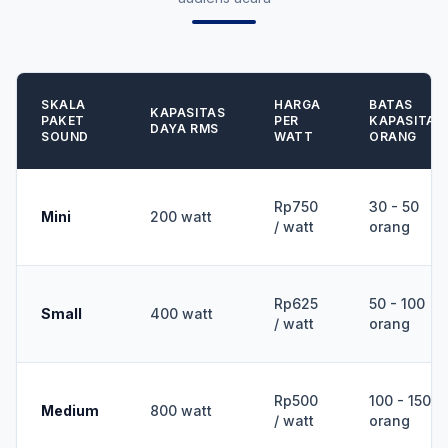
SKALA
HARGA
BATAS
KAPASITAS
PAKET
PER
KAPASITAS
DAYA RMS
SOUND
WATT
ORANG
Rp750
30 - 50
Mini
200 watt
/ watt
orang
Rp625
50 - 100
Small
400 watt
/ watt
orang
Rp500
100 - 150
Medium
800 watt
/ watt
orang