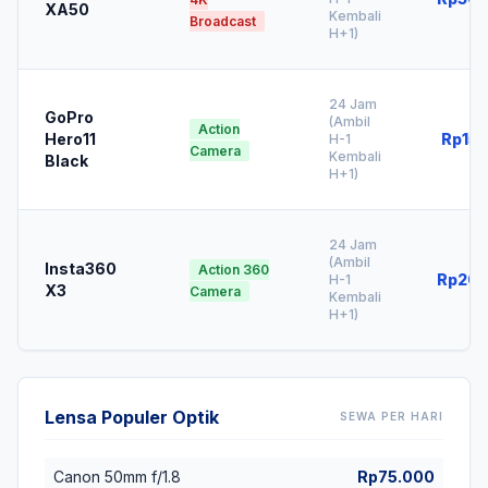
XA50
Kembali
Broadcast
H+1)
24 Jam
GoPro
(Ambil
Action
Hero11
Rp15
H-1
Camera
Kembali
Black
H+1)
24 Jam
(Ambil
Insta360
Action 360
Rp200
H-1
X3
Camera
Kembali
H+1)
Lensa Populer Optik
SEWA PER HARI
Canon 50mm f/1.8
Rp75.000