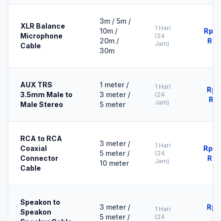
3m / 5m /
XLR Balance
1 Hari
10m /
Rp15
Microphone
(24
20m /
Rp7
Jam)
Cable
30m
AUX TRS
1 meter /
1 Hari
Rp5
3.5mm Male to
3 meter /
(24
Rp
Jam)
Male Stereo
5 meter
RCA to RCA
3 meter /
1 Hari
Coaxial
Rp10
5 meter /
(24
Connector
Rp2
Jam)
10 meter
Cable
Speakon to
3 meter /
Rp2
1 Hari
Speakon
5 meter /
(24