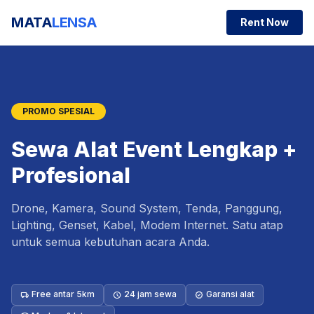
MATA
LENSA
Rent Now
PROMO SPESIAL
Sewa Alat Event Lengkap +
Profesional
Drone, Kamera, Sound System, Tenda, Panggung,
Lighting, Genset, Kabel, Modem Internet. Satu atap
untuk semua kebutuhan acara Anda.
Free antar 5km
24 jam sewa
Garansi alat
local_shipping
schedule
verified