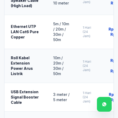
Speaker Cable
Jam)
10 meter
Rp3
(High Load)
5m / 10m
Ethernet UTP
1 Hari
/ 20m /
Rp10
LAN Cat6 Pure
(24
30m /
Rp5
Jam)
Copper
50m
Roll Kabel
10m /
Rp2
1 Hari
Extension
20m /
(24
Power Arus
30m /
Jam)
Rp7
Listrik
50m
USB Extension
1 Hari
3 meter /
Rp15
Signal Booster
(24
5 meter
Rp2
Jam)
Cable