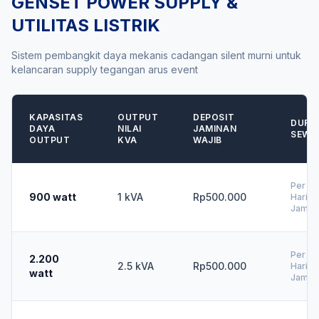
GENSET POWER SUPPLY &
UTILITAS LISTRIK
Sistem pembangkit daya mekanis cadangan silent murni untuk
kelancaran supply tegangan arus event
KAPASITAS
OUTPUT
DEPOSIT
DURA
DAYA
NILAI
JAMINAN
SEWA
OUTPUT
KVA
WAJIB
Per 1
900 watt
1 kVA
Rp500.000
Hari (
Jam)
Per 1
2.200
2.5 kVA
Rp500.000
Hari (
watt
Jam)