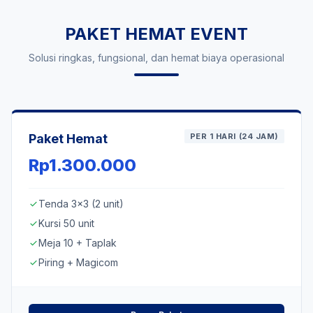
PAKET HEMAT EVENT
Solusi ringkas, fungsional, dan hemat biaya operasional
Paket Hemat
PER 1 HARI (24 JAM)
Rp1.300.000
Tenda 3x3 (2 unit)
check
Kursi 50 unit
check
Meja 10 + Taplak
check
Piring + Magicom
check