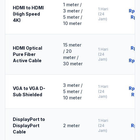
1 meter /
HDMI to HDMI
1 Hari
3 meter /
Rp10
(High Speed
(24
5 meter /
Rp4
Jam)
4K)
10 meter
15 meter
HDMI Optical
Rp8
1 Hari
/ 20
Pure Fiber
(24
meter /
Jam)
Active Cable
Rp18
30 meter
3 meter /
1 Hari
VGA to VGA D-
Rp10
5 meter /
(24
Sub Shielded
Rp2
Jam)
10 meter
DisplayPort to
1 Hari
DisplayPort
2 meter
Rp2
(24
Jam)
Cable