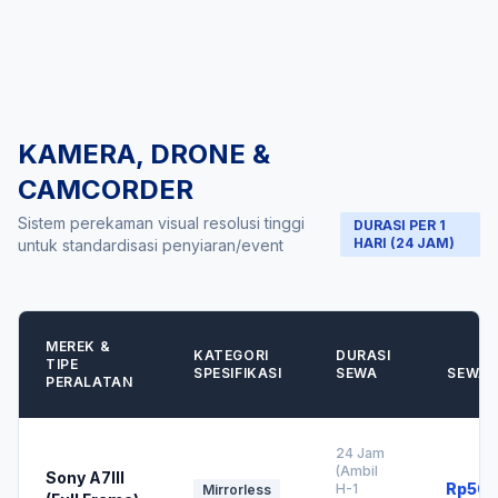
KAMERA, DRONE &
CAMCORDER
Sistem perekaman visual resolusi tinggi
DURASI PER 1
HARI (24 JAM)
untuk standardisasi penyiaran/event
MEREK &
KATEGORI
DURASI
H
TIPE
SPESIFIKASI
SEWA
SEWA /
PERALATAN
24 Jam
(Ambil
Sony A7III
Rp500
H-1
Mirrorless