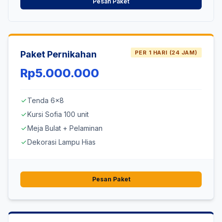
Pesan Paket
Paket Pernikahan
PER 1 HARI (24 JAM)
Rp5.000.000
Tenda 6x8
check
Kursi Sofia 100 unit
check
Meja Bulat + Pelaminan
check
Dekorasi Lampu Hias
check
Pesan Paket