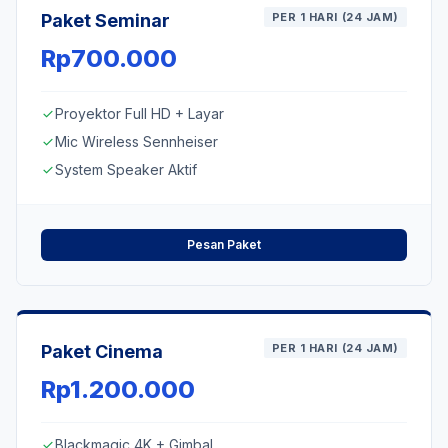
Paket Seminar
PER 1 HARI (24 JAM)
Rp700.000
Proyektor Full HD + Layar
check
Mic Wireless Sennheiser
check
System Speaker Aktif
check
Pesan Paket
Paket Cinema
PER 1 HARI (24 JAM)
Rp1.200.000
Blackmagic 4K + Gimbal
check