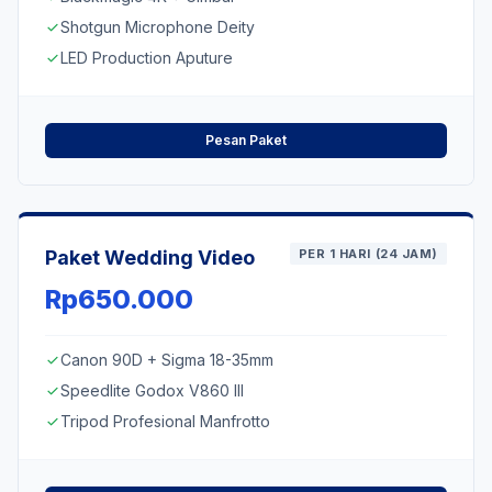
Shotgun Microphone Deity
check
LED Production Aputure
check
Pesan Paket
Paket Wedding Video
PER 1 HARI (24 JAM)
Rp650.000
Canon 90D + Sigma 18-35mm
check
Speedlite Godox V860 III
check
Tripod Profesional Manfrotto
check