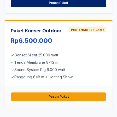
Pesan Paket
Paket Konser Outdoor
PER 1 HARI (24 JAM)
Rp6.500.000
Genset Silent 25.000 watt
check
Tenda Membrane 8x12 m
check
Sound System Rig 6.000 watt
check
Panggung 6x8 m + Lighting Show
check
Pesan Paket