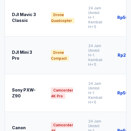
24 Jam
(Ambil
DJI Mavic 3
Drone
Rp500
H-1
Classic
Quadcopter
Kembali
H+1)
24 Jam
(Ambil
DJI Mini 3
Drone
Rp250
H-1
Pro
Compact
Kembali
H+1)
24 Jam
(Ambil
Sony PXW-
Camcorder
Rp500
H-1
Z90
4K Pro
Kembali
H+1)
24 Jam
Camcorder
(Ambil
Canon
Rp500
H-1
4K