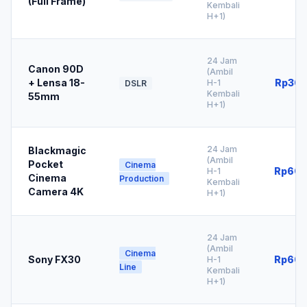
(Full Frame)
Kembali
H+1)
24 Jam
Canon 90D
(Ambil
+ Lensa 18-
Rp300
H-1
DSLR
Kembali
55mm
H+1)
24 Jam
Blackmagic
(Ambil
Pocket
Cinema
Rp600
H-1
Cinema
Production
Kembali
Camera 4K
H+1)
24 Jam
(Ambil
Cinema
Sony FX30
Rp600
H-1
Line
Kembali
H+1)